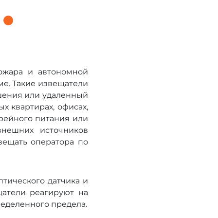
ожара и автономной
ме. Такие извещатели
ушения или удаленный
х квартирах, офисах,
арейного питания или
внешних источников
вещать оператора по
тического датчика и
щатели реагируют на
ределенного предела.