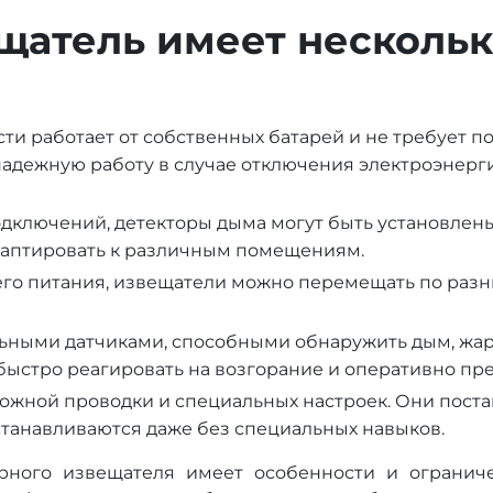
щатель имеет нескольк
и работает от собственных батарей и не требует п
 надежную работу в случае отключения электроэнерг
одключений, детекторы дыма могут быть установлен
адаптировать к различным помещениям.
его питания, извещатели можно перемещать по ра
ьными датчиками, способными обнаружить дым, жар
быстро реагировать на возгорание и оперативно пр
жной проводки и специальных настроек. Они постав
станавливаются даже без специальных навыков.
рного извещателя имеет особенности и огранич