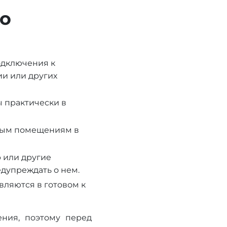
о
одключения к
ии или других
ы практически в
зным помещениям в
 или другие
едупреждать о нем.
ляются в готовом к
ения, поэтому перед