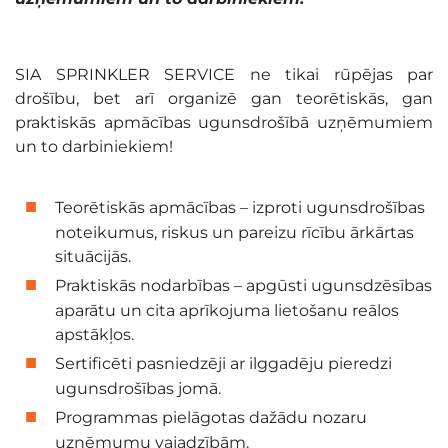
SIA SPRINKLER SERVICE ne tikai rūpējas par
drošību, bet arī organizē gan teorētiskās, gan
praktiskās apmācības ugunsdrošībā uzņēmumiem
un to darbiniekiem!
Teorētiskās apmācības – izproti ugunsdrošības
noteikumus, riskus un pareizu rīcību ārkārtas
situācijās.
Praktiskās nodarbības – apgūsti ugunsdzēsības
aparātu un cita aprīkojuma lietošanu reālos
apstākļos.
Sertificēti pasniedzēji ar ilggadēju pieredzi
ugunsdrošības jomā.
Programmas pielāgotas dažādu nozaru
uzņēmumu vajadzībām.