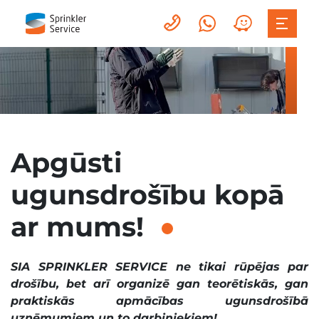
Apgūsti
ugunsdrošību kopā
ar mums!
SIA SPRINKLER SERVICE ne tikai rūpējas par
drošību, bet arī organizē gan teorētiskās, gan
praktiskās apmācības ugunsdrošībā
uzņēmumiem un to darbiniekiem!