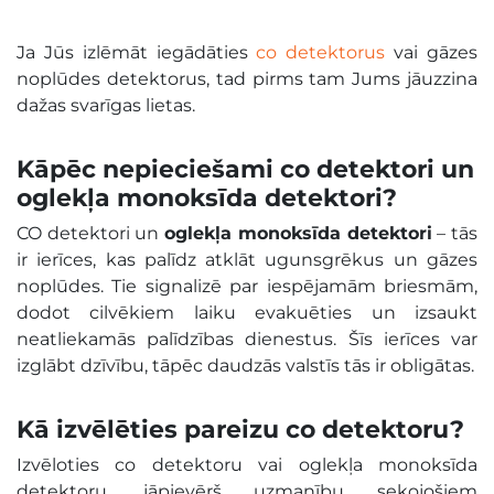
Ja Jūs izlēmāt iegādāties
co detektorus
vai gāzes
noplūdes detektorus, tad pirms tam Jums jāuzzina
dažas svarīgas lietas.
Kāpēc nepieciešami co detektori un
oglekļa monoksīda detektori?
CO detektori un
oglekļa monoksīda detektori
– tās
ir ierīces, kas palīdz atklāt ugunsgrēkus un gāzes
noplūdes. Tie signalizē par iespējamām briesmām,
dodot cilvēkiem laiku evakuēties un izsaukt
neatliekamās palīdzības dienestus. Šīs ierīces var
izglābt dzīvību, tāpēc daudzās valstīs tās ir obligātas.
Kā izvēlēties pareizu co detektoru?
Izvēloties co detektoru vai oglekļa monoksīda
detektoru, jāpievērš uzmanību sekojošiem