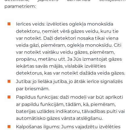
parametriem:
Ierīces veids: izvēloties oglekļa monoksīda
detektoru, ņemiet vērā gāzes veidu, kuru tie
var noteikt. Daži detektori nosaka tikai viena
veida gāzi, piemēram, oglekļa monoksīdu. Citi
var noteikt vairāku veidu gāzes, piemēram,
propānu, metānu utt. Ja Jūs izmantojat gāzes
iekārtas savās mājās, vislabāk izvēlēties
detektorus, kas var noteikt dažāda veida gāzes.
Jutība: jo lielāka jutība, jo ātrāk ierīce signalizēs
par briesmām.
Papildus funkcijas: daži modeļi var būt aprīkoti
ar papildu funkcijām, tādām, kā, piemēram,
baterijas uzlādes indikatoru, tālvadības pulti vai
automātisko gāzes vārsta atslēgšanu.
Kalpošanas ilgums: Jums vajadzētu izvēlēties