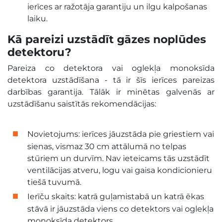
ierīces ar ražotāja garantiju un ilgu kalpošanas
laiku.
Kā pareizi uzstādīt gāzes noplūdes
detektoru?
Pareiza co detektora vai oglekļa monoksīda
detektora uzstādīšana - tā ir šīs ierīces pareizas
darbības garantija. Tālāk ir minētas galvenās ar
uzstādīšanu saistītās rekomendācijas:
Novietojums: ierīces jāuzstāda pie griestiem vai
sienas, vismaz 30 cm attālumā no telpas
stūriem un durvīm. Nav ieteicams tās uzstādīt
ventilācijas atveru, logu vai gaisa kondicionieru
tiešā tuvumā.
Ierīču skaits: katrā guļamistabā un katrā ēkas
stāvā ir jāuzstāda viens co detektors vai oglekļa
monoksīda detektors.