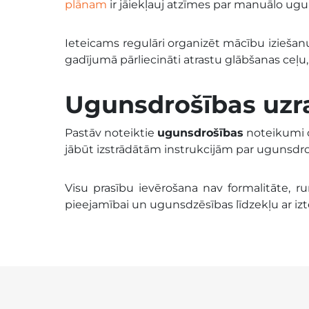
plānam
ir jāiekļauj atzīmes par manuālo ug
Ieteicams regulāri organizēt mācību iziešan
gadījumā pārliecināti atrastu glābšanas ceļu
Ugunsdrošības uzr
Pastāv noteiktie
ugunsdrošības
noteikumi o
jābūt izstrādātām instrukcijām par ugunsdr
Visu prasību ievērošana nav formalitāte, ru
pieejamībai un ugunsdzēsības līdzekļu ar iz