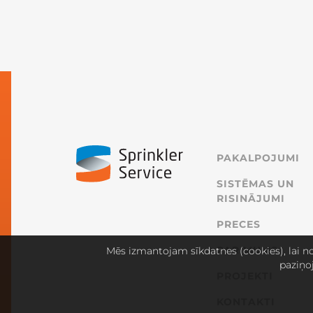
PAKALPOJUMI
SISTĒMAS UN
RISINĀJUMI
PRECES
PAR MUMS
Mēs izmantojam sīkdatnes (cookies), lai no
paziņo
PROJEKTI
KONTAKTI