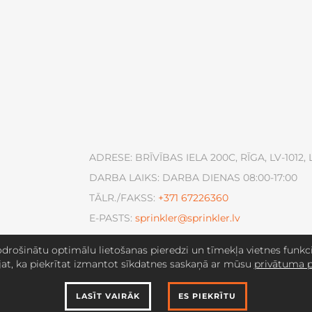
ADRESE: BRĪVĪBAS IELA 200C, RĪGA, LV-1012, 
DARBA LAIKS: DARBA DIENAS 08:00-17:00
TĀLR./FAKSS:
+371
67226360
E-PASTS:
sprinkler@sprinkler.lv
drošinātu optimālu lietošanas pieredzi un tīmekļa vietnes funkcio
jat, ka piekrītat izmantot sīkdatnes saskaņā ar mūsu
privātuma p
LASĪT VAIRĀK
ES PIEKRĪTU