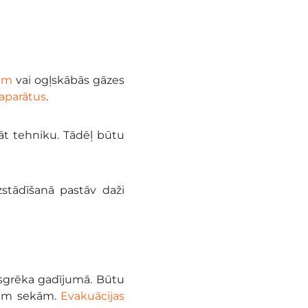
iem
vai ogļskābās gāzes
aparātus
.
āt tehniku. Tādēļ būtu
zstādīšanā pastāv daži
sgrēka gadījumā. Būtu
amām sekām.
Evakuācijas