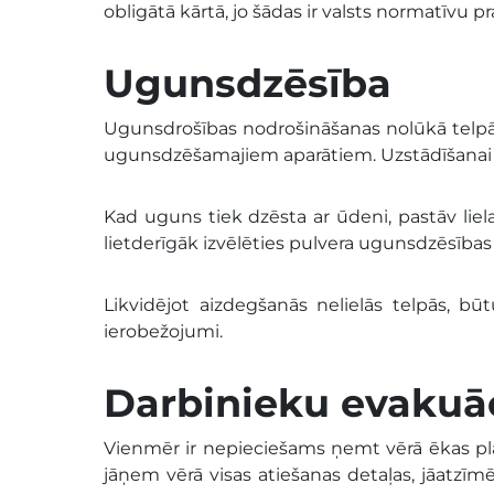
obligātā kārtā, jo šādas ir valsts normatīvu pr
Ugunsdzēsība
Ugunsdrošības nodrošināšanas nolūkā telpā
ugunsdzēšamajiem aparātiem. Uzstādīšanai b
Kad uguns tiek dzēsta ar ūdeni, pastāv lie
lietderīgāk izvēlēties pulvera ugunsdzēsības
Likvidējot aizdegšanās nelielās telpās, b
ierobežojumi.
Darbinieku evakuā
Vienmēr ir nepieciešams ņemt vērā ēkas p
jāņem vērā visas atiešanas detaļas, jāatzīm