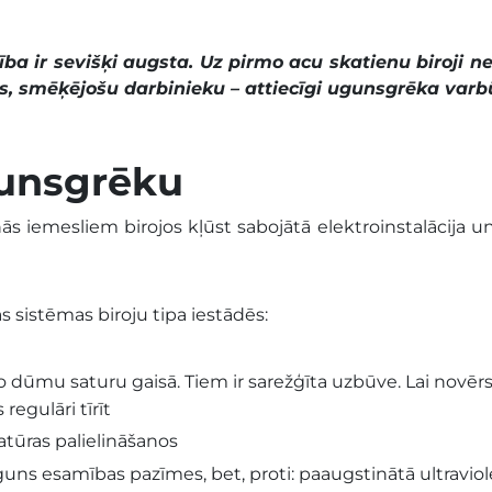
a ir sevišķi augsta. Uz pirmo acu skatienu biroji n
kas, smēķējošu darbinieku – attiecīgi ugunsgrēka varb
gunsgrēku
s iemesliem birojos kļūst sabojātā elektroinstalācija un 
sistēmas biroju tipa iestādēs:
o dūmu saturu gaisā. Tiem ir sarežģīta uzbūve. Lai novē
regulāri tīrīt
atūras palielināšanos
guns esamības pazīmes, bet, proti: paaugstinātā ultraviol