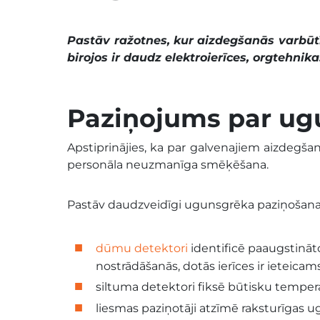
Pastāv ražotnes, kur aizdegšanās varbūtīb
birojos ir daudz elektroierīces, orgtehni
Paziņojums par u
Apstiprinājies, ka par galvenajiem aizdegšanā
personāla neuzmanīga smēķēšana.
Pastāv daudzveidīgi ugunsgrēka paziņošanas 
dūmu detektori
identificē paaugstināt
nostrādāšanās, dotās ierīces ir ieteicams 
siltuma detektori fiksē būtisku temper
liesmas paziņotāji atzīmē raksturīgas u