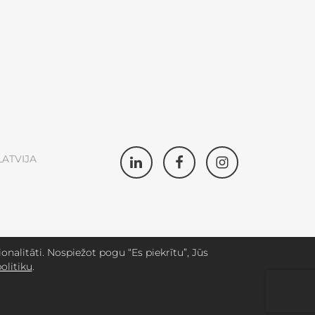
LATVIJA
nalitāti. Nospiežot pogu “Es piekrītu”, Jūs
olitiku
.