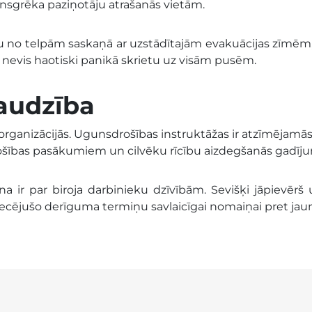
unsgrēka paziņotāju atrašanās vietām.
u no telpām saskaņā ar uzstādītajām evakuācijas zīmēm,
, nevis haotiski panikā skrietu uz visām pusēm.
audzība
rganizācijās. Ugunsdrošības instruktāžas ir atzīmējamās s
ošības pasākumiem un cilvēku rīcību aizdegšanās gadīj
na ir par biroja darbinieku dzīvībām. Sevišķi jāpievērš
tecējušo derīguma termiņu savlaicīgai nomaiņai pret jau