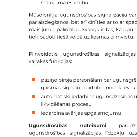
starojuma esamību.
Mūsdienīga ugunsdrošības signalizācija var 
par aizdegšanos, bet arī cīnīties ar to ar sp
maisījumu palīdzību. Svarīgs ir tas, ka ugun
tiek padoti tiešā veidā uz liesmas cilmvietu.
Pilnveidotie ugunsdrošības signalizācija
vairākas funkcijas:
paziņo biroja personālam par ugunsgrē
gaismas signālu palīdzību, norāda evaku
automātiski iedarbina ugunsdzēsības
likvidēšanas procesu
iedarbina avārijas apgaismojumu.
Ugunsdrošības noteikumi
paredz 
ugunsdrošības signalizācijas līdzekļu uzs