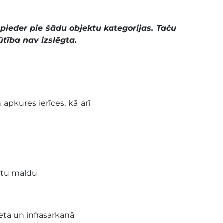
epieder pie šādu objektu kategorijas. Taču
ūtība nav izslēgta.
apkures ierīces, kā arī
rstu maldu
eta un infrasarkanā