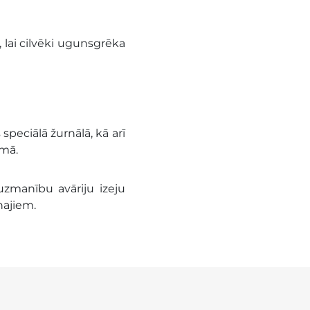
 lai cilvēki ugunsgrēka
peciālā žurnālā, kā arī
umā.
 uzmanību avāriju izeju
najiem.