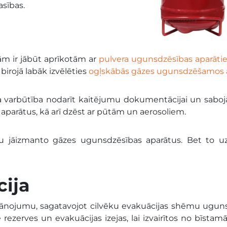
asības.
m ir jābūt aprīkotām ar
pulvera ugunsdzēsības aparāt
irojā labāk izvēlēties
ogļskābās gāzes ugunsdzēšamos 
la varbūtība nodarīt kaitējumu dokumentācijai un saboj
 aparātus, kā arī dzēst ar pūtām un aerosoliem.
ūtu jāizmanto gāzes ugunsdzēsības aparātus. Bet to u
cija
lānojumu, sagatavojot cilvēku evakuācijas shēmu ugun
ē rezerves un evakuācijas izejas, lai izvairītos no bīst