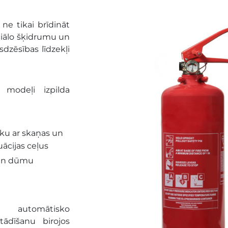
ne tikai brīdināt
eciālo šķidrumu un
sdzēsības līdzekļi
s modeļi izpilda
ku ar skaņas un
ācijas ceļus
 un dūmu
automātisko
tādīšanu birojos