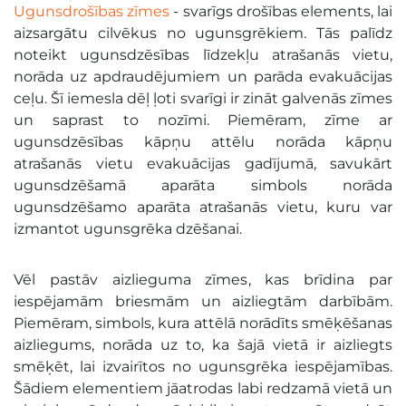
Ugunsdrošības zīmes
- svarīgs drošības elements, lai
aizsargātu cilvēkus no ugunsgrēkiem. Tās palīdz
noteikt ugunsdzēsības līdzekļu atrašanās vietu,
norāda uz apdraudējumiem un parāda evakuācijas
ceļu. Šī iemesla dēļ ļoti svarīgi ir zināt galvenās zīmes
un saprast to nozīmi. Piemēram, zīme ar
ugunsdzēsības kāpņu attēlu norāda kāpņu
atrašanās vietu evakuācijas gadījumā, savukārt
ugunsdzēšamā aparāta simbols norāda
ugunsdzēšamo aparāta atrašanās vietu, kuru var
izmantot ugunsgrēka dzēšanai.
Vēl pastāv aizlieguma zīmes, kas brīdina par
iespējamām briesmām un aizliegtām darbībām.
Piemēram, simbols, kura attēlā norādīts smēķēšanas
aizliegums, norāda uz to, ka šajā vietā ir aizliegts
smēķēt, lai izvairītos no ugunsgrēka iespējamības.
Šādiem elementiem jāatrodas labi redzamā vietā un