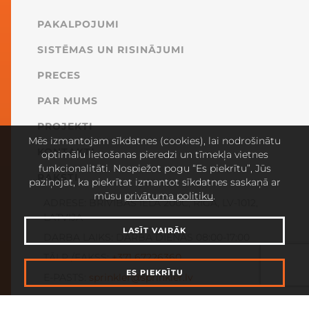
PAKALPOJUMI
SISTĒMAS UN RISINĀJUMI
PRECES
PAR MUMS
PROJEKTI
Mēs izmantojam sīkdatnes (cookies), lai nodrošinātu
KONTAKTI
optimālu lietošanas pieredzi un tīmekļa vietnes
funkcionalitāti. Nospiežot pogu “Es piekrītu”, Jūs
RAKSTI
paziņojat, ka piekrītat izmantot sīkdatnes saskaņā ar
mūsu
privātuma politiku
.
ADRESE: BRĪVĪBAS IELA 200C, RĪGA, LV-1012,
LATVIJA
LASĪT VAIRĀK
DARBA LAIKS: DARBA DIENAS 08:00-17:00
TĀLR./FAKSS:
+371
67226360
ES PIEKRĪTU
E-PASTS:
sprinkler@sprinkler.lv