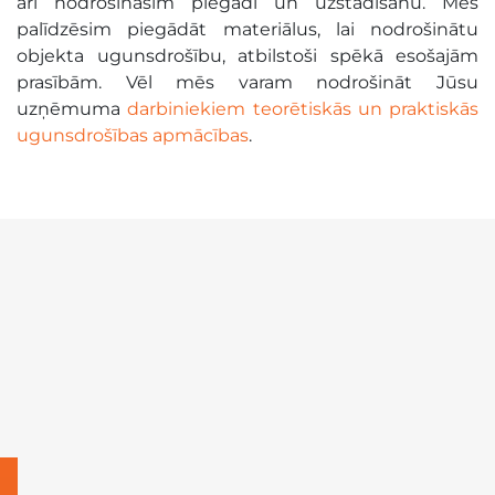
arī nodrošināsim piegādi un uzstādīšanu. Mēs
palīdzēsim piegādāt materiālus, lai nodrošinātu
objekta ugunsdrošību, atbilstoši spēkā esošajām
prasībām. Vēl mēs varam nodrošināt Jūsu
uzņēmuma
darbiniekiem teorētiskās un praktiskās
ugunsdrošības apmācības
.