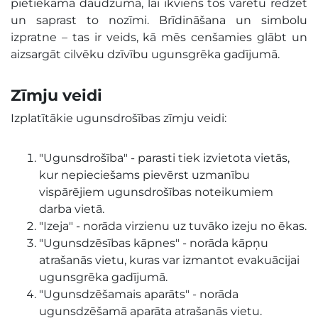
pietiekamā daudzumā, lai ikviens tos varētu redzēt
un saprast to nozīmi. Brīdināšana un simbolu
izpratne – tas ir veids, kā mēs cenšamies glābt un
aizsargāt cilvēku dzīvību ugunsgrēka gadījumā.
Zīmju veidi
Izplatītākie ugunsdrošības zīmju veidi:
"Ugunsdrošība" - parasti tiek izvietota vietās,
kur nepieciešams pievērst uzmanību
vispārējiem ugunsdrošības noteikumiem
darba vietā.
"Izeja" - norāda virzienu uz tuvāko izeju no ēkas.
"Ugunsdzēsības kāpnes" - norāda kāpņu
atrašanās vietu, kuras var izmantot evakuācijai
ugunsgrēka gadījumā.
"Ugunsdzēšamais aparāts" - norāda
ugunsdzēšamā aparāta atrašanās vietu.