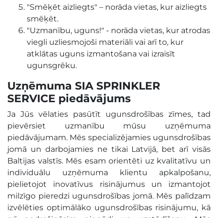
"Smēķēt aizliegts" – norāda vietas, kur aizliegts
smēķēt.
"Uzmanību, uguns!" - norāda vietas, kur atrodas
viegli uzliesmojoši materiāli vai arī to, kur
atklātas uguns izmantošana vai izraisīt
ugunsgrēku.
Uzņēmuma SIA SPRINKLER
SERVICE piedāvājums
Ja Jūs vēlaties pasūtīt ugunsdrošības zīmes, tad
pievērsiet uzmanību mūsu uzņēmuma
piedāvājumam. Mēs specializējamies ugunsdrošības
jomā un darbojamies ne tikai Latvijā, bet arī visās
Baltijas valstīs. Mēs esam orientēti uz kvalitatīvu un
individuālu uzņēmuma klientu apkalpošanu,
pielietojot inovatīvus risinājumus un izmantojot
milzīgo pieredzi ugunsdrošības jomā. Mēs palīdzam
izvēlēties optimālāko ugunsdrošības risinājumu, kā