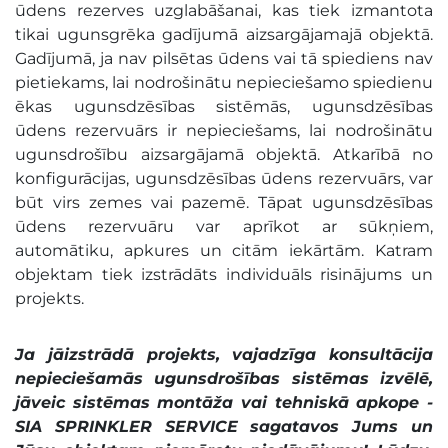
ūdens rezerves uzglabāšanai, kas tiek izmantota
tikai ugunsgrēka gadījumā aizsargājamajā objektā.
Gadījumā, ja nav pilsētas ūdens vai tā spiediens nav
pietiekams, lai nodrošinātu nepieciešamo spiedienu
ēkas ugunsdzēsības sistēmās, ugunsdzēsības
ūdens rezervuārs ir nepieciešams, lai nodrošinātu
ugunsdrošību aizsargājamā objektā. Atkarībā no
konfigurācijas, ugunsdzēsības ūdens rezervuārs, var
būt virs zemes vai pazemē. Tāpat ugunsdzēsības
ūdens rezervuāru var aprīkot ar sūkņiem,
automātiku, apkures un citām iekārtām. Katram
objektam tiek izstrādāts individuāls risinājums un
projekts.
Ja jāizstrādā projekts, vajadzīga konsultācija
nepieciešamās ugunsdrošības sistēmas izvēlē,
jāveic sistēmas montāža vai tehniskā apkope -
SIA SPRINKLER SERVICE sagatavos Jums un