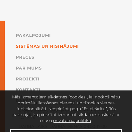
PAKALPOJUMI
SISTĒMAS UN RISINĀJUMI
PRECES
PAR MUMS
PROJEKTI
KONTAKTI
Mēs izmantojam sīkdatnes (cookies), lai nodrošinātu
RAKSTI
optimālu lietošanas pieredzi un tīmekļa vietnes
funkcionalitāti. Nospiežot pogu “Es piekrītu”, Jūs
ADRESE: BRĪVĪBAS IELA 200C, RĪGA, LV-1012,
paziņojat, ka piekrītat izmantot sīkdatnes saskaņā ar
LATVIJA
mūsu
privātuma politiku
.
DARBA LAIKS: DARBA DIENAS 08:00-17:00