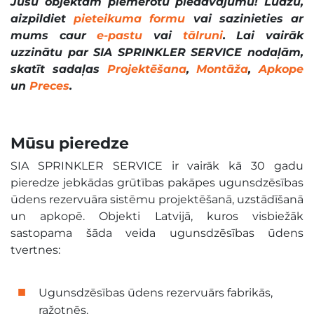
Jūsu objektam piemērotu piedāvājumu! Lūdzu,
aizpildiet
pieteikuma formu
vai sazinieties ar
mums caur
e-pastu
vai
tālruni
. Lai vairāk
uzzinātu par SIA SPRINKLER SERVICE nodaļām,
skatīt sadaļas
Projektēšana
,
Montāža
,
Apkope
un
Preces
.
Mūsu pieredze
SIA SPRINKLER SERVICE ir vairāk kā 30 gadu
pieredze jebkādas grūtības pakāpes ugunsdzēsības
ūdens rezervuāra sistēmu projektēšanā, uzstādīšanā
un apkopē. Objekti Latvijā, kuros visbiežāk
sastopama šāda veida ugunsdzēsības ūdens
tvertnes:
Ugunsdzēsības ūdens rezervuārs fabrikās,
ražotnēs.