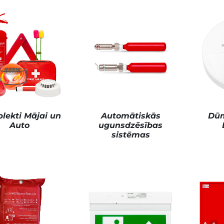
down
down
down
lekti Mājai un
Automātiskās
Dūm
Auto
ugunsdzēsības
sistēmas
down
down