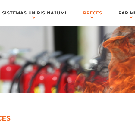
SISTĒMAS UN RISINĀJUMI
PRECES
PAR 
CES
down