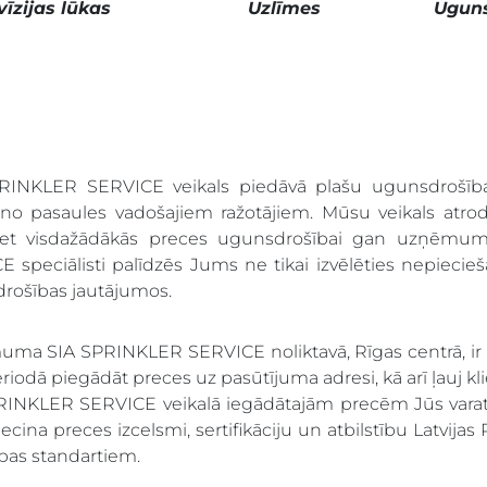
vīzijas lūkas
Uzlīmes
Uguns
RINKLER SERVICE veikals piedāvā plašu ugunsdrošīb
, no pasaules vadošajiem ražotājiem. Mūsu veikals atrod
siet visdažādākās preces ugunsdrošībai gan uzņēmu
 speciālisti palīdzēs Jums ne tikai izvēlēties nepiecie
rošības jautājumos.
a SIA SPRINKLER SERVICE noliktavā, Rīgas centrā, ir pla
eriodā piegādāt preces uz pasūtījuma adresi, kā arī ļauj k
RINKLER SERVICE veikalā iegādātajām precēm Jūs vara
iecina preces izcelsmi, sertifikāciju un atbilstību Latvi
bas standartiem.