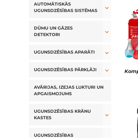
AUTOMĀTISKĀS
UGUNSDZĒSĪBAS SISTĒMAS
Toggle Drop
DŪMU UN GĀZES
DETEKTORI
Toggle Drop
UGUNSDZĒSĪBAS APARĀTI
Toggle Drop
UGUNSDZĒSĪBAS PĀRKLĀJI
Komp
AVĀRIJAS, IZEJAS LUKTURI UN
APGAISMOJUMS
Toggle Drop
UGUNSDZĒSĪBAS KRĀNU
KASTES
Toggle Drop
UGUNSDZĒSĪBAS