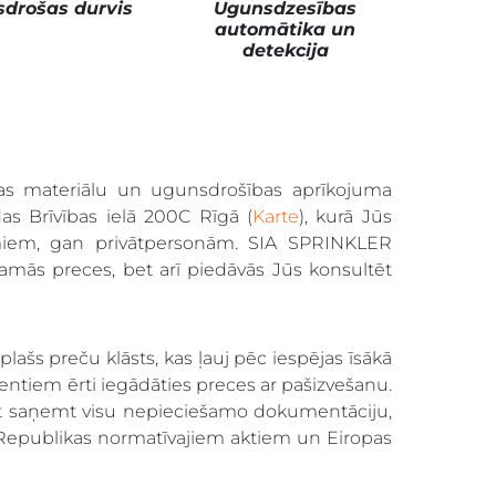
drošas durvis
Ugunsdzesības
automātika un
detekcija
as materiālu un ugunsdrošības aprīkojuma
as Brīvības ielā 200C Rīgā (
Karte
), kurā Jūs
miem, gan privātpersonām. SIA SPRINKLER
šamās preces, bet arī piedāvās Jūs konsultēt
šs preču klāsts, kas ļauj pēc iespējas īsākā
lientiem ērti iegādāties preces ar pašizvešanu.
t saņemt visu nepieciešamo dokumentāciju,
jas Republikas normatīvajiem aktiem un Eiropas