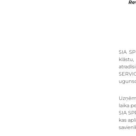
Re
SIA SP
klāstu
atradī
SERVICE
ugunsd
Uzņēmum
laika p
SIA SP
kas apl
savienī