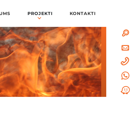
MUMS
PROJEKTI
KONTAKTI
Search
Search
Piepras