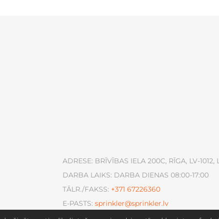
ADRESE: BRĪVĪBAS IELA 200C, RĪGA, LV-1012, 
DARBA LAIKS: DARBA DIENAS 08:00-17:00
TĀLR./FAKSS:
+371
67226360
E-PASTS:
sprinkler@sprinkler.lv