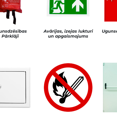
down
unsdzēsības
Avārijas, izejas lukturi
Uguns
down
Pārklāji
un apgaismojums
down
down