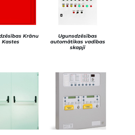
dzēsības Krānu
Ugunsdzēsības
Kastes
automātikas vadības
skapji