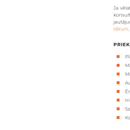
Ja vēl
konsul
jautāj
tālruni
.
PRIEK
Pl
Ma
Ma
Au
Ēr
In
Se
Ka