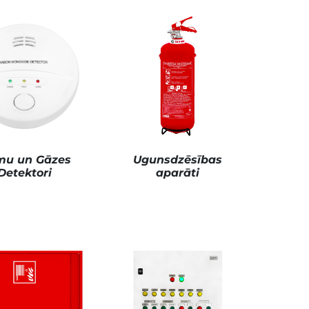
u un Gāzes
Ugunsdzēsības
Detektori
aparāti