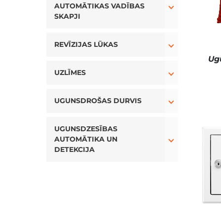
AUTOMĀTIKAS VADĪBAS
SKAPJI
Toggle Drop
REVĪZIJAS LŪKAS
Ug
Toggle Drop
UZLĪMES
Toggle Drop
UGUNSDROŠAS DURVIS
Toggle Drop
UGUNSDZESĪBAS
AUTOMĀTIKA UN
DETEKCIJA