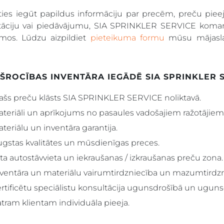
aties iegūt papildus informāciju par precēm, preču pi
tāciju vai piedāvājumu, SIA SPRINKLER SERVICE koman
umos. Lūdzu aizpildiet
pieteikuma formu
mūsu mājasla
ŠROCĪBAS INVENTĀRA IEGĀDĒ SIA SPRINKLER S
ašs preču klāsts SIA SPRINKLER SERVICE noliktavā.
teriāli un aprīkojums no pasaules vadošajiem ražotājiem
teriālu un inventāra garantija.
gstas kvalitātes un mūsdienīgas preces.
ta autostāvvieta un iekraušanas / izkraušanas preču zona.
ventāra un materiālu vairumtirdzniecība un mazumtirdzn
rtificētu speciālistu konsultācija ugunsdrošībā un uguns
tram klientam individuāla pieeja.