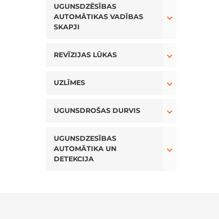
UGUNSDZĒSĪBAS
AUTOMĀTIKAS VADĪBAS
SKAPJI
Toggle Drop
REVĪZIJAS LŪKAS
Toggle Drop
UZLĪMES
Toggle Drop
UGUNSDROŠAS DURVIS
Toggle Drop
UGUNSDZESĪBAS
AUTOMĀTIKA UN
DETEKCIJA