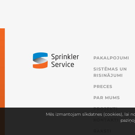
PAKALPOJUMI
SISTĒMAS UN
RISINĀJUMI
PRECES
PAR MUMS
PROJEKTI
Mēs izmantojam sīkdatnes (cookies), lai no
KONTAKTI
paziņo
RAKSTI