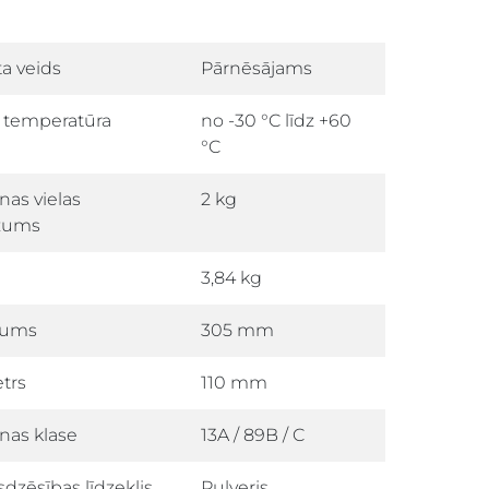
a veids
Pārnēsājams
 temperatūra
no -30 °C līdz +60
°C
nas vielas
2 kg
zums
3,84 kg
tums
305 mm
trs
110 mm
nas klase
13A / 89B / C
dzēsības līdzeklis
Pulveris