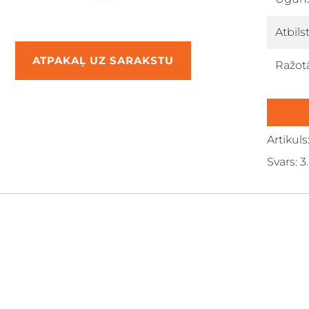
Atbils
ATPAKAĻ UZ SARAKSTU
Ražotā
Artikuls:
down
Svars: 3
down
down