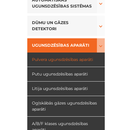
AUTOMĀTISKĀS
UGUNSDZĒSĪBAS SISTĒMAS
Toggle Drop
DŪMU UN GĀZES
DETEKTORI
Toggle Drop
UGUNSDZĒSĪBAS APARĀTI
Pulvera ugunsdzēsības aparāti
Putu ugunsdzēsības aparāti
Litija ugunsdzēsības aparāti
Ogļskābās gāzes ugunsdzēsības
aparāti
A/B/F klases ugunsdzēsības
aparāti