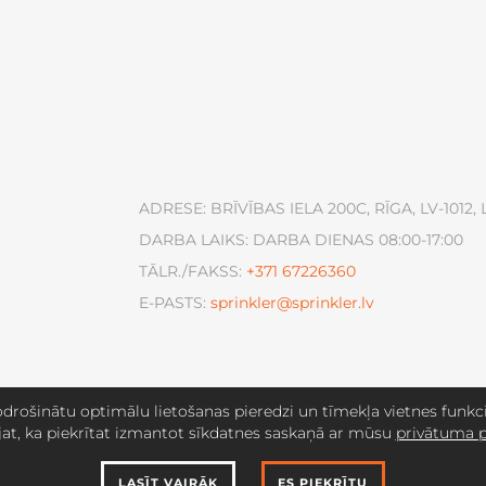
ADRESE: BRĪVĪBAS IELA 200C, RĪGA, LV-1012, 
DARBA LAIKS: DARBA DIENAS 08:00-17:00
TĀLR./FAKSS:
+371
67226360
E-PASTS:
sprinkler@sprinkler.lv
drošinātu optimālu lietošanas pieredzi un tīmekļa vietnes funkcio
jat, ka piekrītat izmantot sīkdatnes saskaņā ar mūsu
privātuma p
LASĪT VAIRĀK
ES PIEKRĪTU