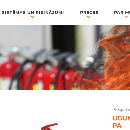
SISTĒMAS UN RISINĀJUMI
PRECES
PAR 
Pieejam
UGUN
PA
down