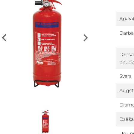
Aparāt
down
Darba
Previous
Next
down
Dzēša
daud
Svars
Augs
Diame
Dzēša
Uguns