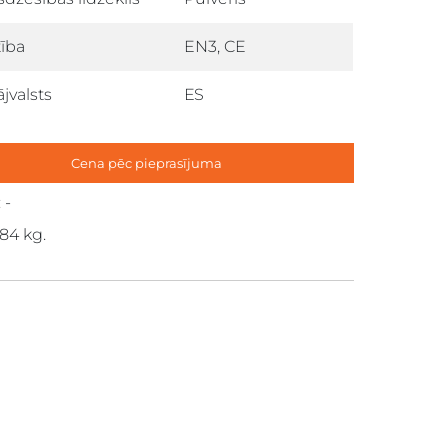
tība
EN3, CE
jvalsts
ЕS
Cena pēc pieprasījuma
 -
.84 kg.