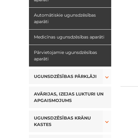
Automātiskie ugunsdzēsības
aparāti
Medicīnas ugunsdzēsības aparāti
Pārvietojamie ugunsdzēsības
aparāti
Toggle Drop
UGUNSDZĒSĪBAS PĀRKLĀJI
AVĀRIJAS, IZEJAS LUKTURI UN
APGAISMOJUMS
Toggle Drop
UGUNSDZĒSĪBAS KRĀNU
KASTES
Toggle Drop