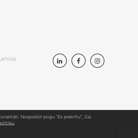
LATVIJA
nalitāti. Nospiežot pogu “Es piekrītu”, Jūs
olitiku
.