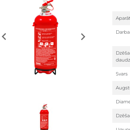
Aparāt
down
Darba
Previous
Next
down
Dzēša
daud
Svars
Augs
Diame
Dzēša
Uguns