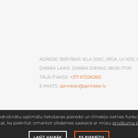
ADRESE: BRĪVĪBAS IELA 200C, RĪGA, LV-1012, 
DARBA LAIKS: DARBA DIENAS 08:00-17:00
TĀLR./FAKSS:
+371
67226360
E-PASTS:
sprinkler@sprinkler.lv
drošinātu optimālu lietošanas pieredzi un tīmekļa vietnes funkcio
jat, ka piekrītat izmantot sīkdatnes saskaņā ar mūsu
privātuma p
LASĪT VAIRĀK
ES PIEKRĪTU