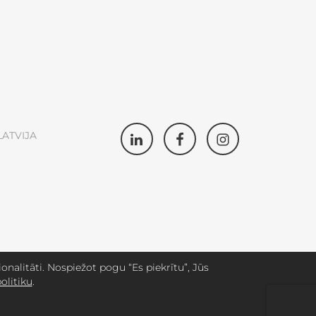
LATVIJA
nalitāti. Nospiežot pogu “Es piekrītu”, Jūs
olitiku
.