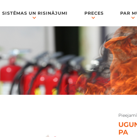
SISTĒMAS UN RISINĀJUMI
PRECES
PAR 
Pieejam
UGUN
PA
down