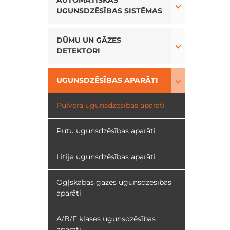
AUTOMĀTISKĀS
UGUNSDZĒSĪBAS SISTĒMAS
Toggle Drop
DŪMU UN GĀZES
DETEKTORI
Toggle Drop
UGUNSDZĒSĪBAS APARĀTI
Pulvera ugunsdzēsības aparāti
Putu ugunsdzēsības aparāti
Litija ugunsdzēsības aparāti
Ogļskābās gāzes ugunsdzēsības
aparāti
A/B/F klases ugunsdzēsības
aparāti