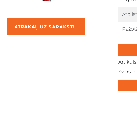
Atbils
ATPAKAĻ UZ SARAKSTU
Ražotā
Artikuls:
down
Svars: 4
down
down