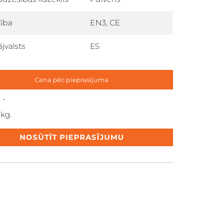
tība
EN3, CE
jvalsts
ЕS
Cena pēc pieprasījuma
 -
 kg.
NOSŪTĪT PIEPRASĪJUMU