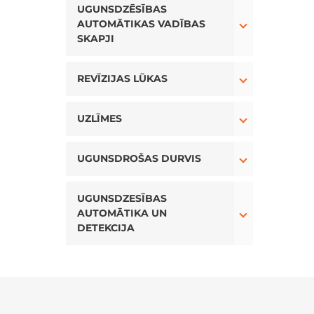
UGUNSDZĒSĪBAS
AUTOMĀTIKAS VADĪBAS
SKAPJI
Toggle Drop
REVĪZIJAS LŪKAS
Toggle Drop
UZLĪMES
Toggle Drop
UGUNSDROŠAS DURVIS
Toggle Drop
UGUNSDZESĪBAS
AUTOMĀTIKA UN
DETEKCIJA