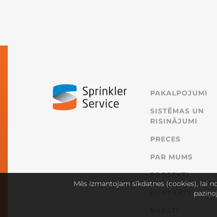
PAKALPOJUMI
SISTĒMAS UN
RISINĀJUMI
PRECES
PAR MUMS
PROJEKTI
Mēs izmantojam sīkdatnes (cookies), lai no
KONTAKTI
paziņo
RAKSTI