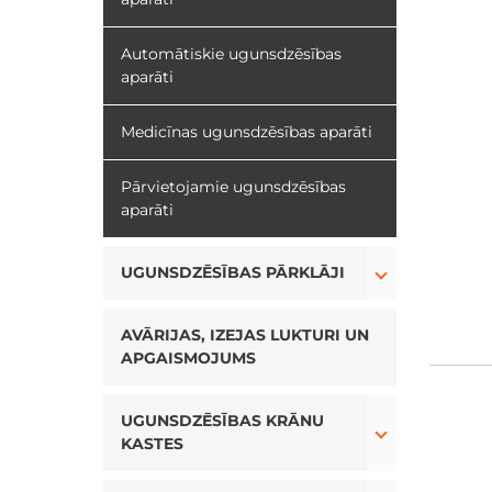
Automātiskie ugunsdzēsības
aparāti
Medicīnas ugunsdzēsības aparāti
Pārvietojamie ugunsdzēsības
aparāti
Toggle Drop
UGUNSDZĒSĪBAS PĀRKLĀJI
AVĀRIJAS, IZEJAS LUKTURI UN
APGAISMOJUMS
Toggle Drop
UGUNSDZĒSĪBAS KRĀNU
KASTES
Toggle Drop